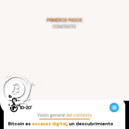
Ir
al
contenido
PRIMEROS PASOS
CONTEXTO
EN
FR
LEARNING PATH
10-20′
Visión general
del contexto
Bitcoin es
escasez digital
, un descubrimiento