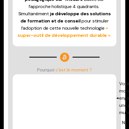
l’approche holistique 4 quadrants.
Simultanément
je
développe des solutions
de formation et de conseil
pour stimuler
l’adoption de cette nouvelle technologie
«
super-outil de développement durable ».
Pourquoi
c'est le moment ?
Voil
mon
eng
une 
muta
N