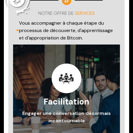
NOTRE OFFRE DE
SERVICES
Vous accompagner à chaque étape du
processus de découverte, d'apprentissage
et d'appropriation de Bitcoin.
+ d'infos
satisfaisante.
ce processus de manière efficace et
s'impose. Nous facilitons pour vous la conduite de
cette technologie structurante pour la société
Facilitation
Engager une conversation apaisée autour de
jour après jour.
Engager une conversation désormais
d'échange de la valeur sur Internet se renforce
La domination de Bitcoin comme protocole
incontournable