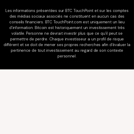
w
t
i
u
Les informations présentées sur BTC TouchPoint et sur les comptes
t
b
des médias sociaux associés ne constituent en aucun cas des
t
e
e
conseils financiers. BTC TouchPoint.com est uniquement un lieu
r
d’information. Bitcoin est historiquement un investissement très
volatile. Personne ne devrait investir plus que ce qu’il peut se
permettre de perdre. Chaque investisseur a un profil de risque
différent et se doit de mener ses propres recherches afin d’évaluer la
pertinence de tout investissement au regard de son contexte
personnel.