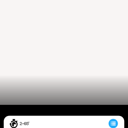
2-65′