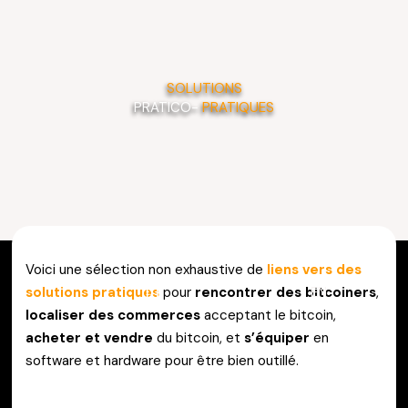
Aller
au
contenu
SOLUTIONS
PRATICO-
PRATIQUES
Voici une sélection non exhaustive de
liens vers des
EN
solutions pratiques
pour
rencontrer des bitcoiners
,
localiser des commerces
acceptant le bitcoin,
acheter et vendre
du bitcoin, et
s’équiper
en
software et hardware pour être bien outillé.