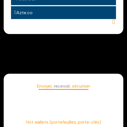
Azte.co
Envoyer
, recevoir,
sécuriser
Hot wallets
(portefeuilles, porte-clés)