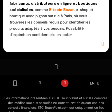
fabricants, distributeurs en ligne et boutiques
spécialisées
, comme
Bitcoin Bazar,
e-shop et
boutique avec pignon sur rue à Paris, où vous
trouverez les conseils requis pour identifier les
produits adaptés à vos besoins. Possibilité
d’expédition confidentielle en locker.
X
Y
EN
ES
-
o
t
u
w
t
i
u
Les informations présentées sur BTC TouchPoint et sur les comptes
t
b
des médias sociaux associés ne constituent en aucun cas des
t
e
e
conseils financiers. BTC TouchPoint.com est uniquement un lieu
r