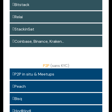
Bitstack
Relai
StackinSat
Coinbase, Binance, Kraken...
P2P
(sans KYC)
P2P in situ & Meetups
Peach
Bisq
HodlHodl