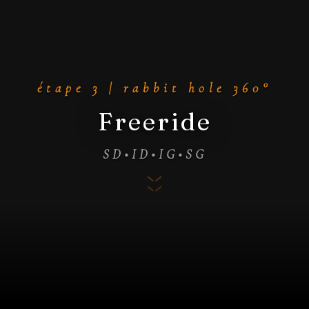
étape 3 | rabbit hole 360°
Freeride
SD•ID•IG•SG