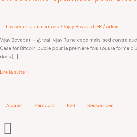
pour
Bitcoin
–
Laisser un commentaire
/
Vijay Boyapati FR
/
admin
Vijay
Boyapati
Vijav Boyapati – @real_vijav Tu ne cede malis, sed contra aud
Case for Bitcoin, publié pour la première fois sous la forme d
dans […]
Lire la suite »
Accueil
Parcours
B2B
Ressources