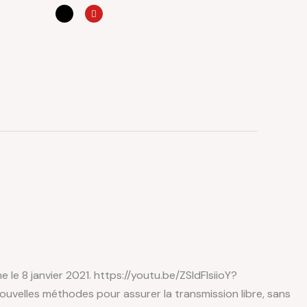
X
Y
-
o
t
u
w
t
i
u
t
b
t
e
e
r
le 8 janvier 2021. https://youtu.be/ZSldFIsiioY?
velles méthodes pour assurer la transmission libre, sans