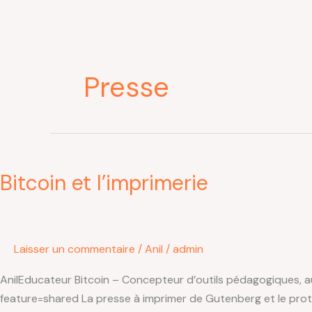
Aller
au
contenu
Presse
Bitcoin
et
Bitcoin et l’imprimerie
l’imprimerie
Laisser un commentaire
/
Anil
/
admin
AnilEducateur Bitcoin – Concepteur d’outils pédagogiques, aut
feature=shared La presse à imprimer de Gutenberg et le prot