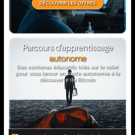
DÉCOUVRIR LES OFFRES
Parcours d'apprentissage
autonome
Des contenus éducatifs triés sur le volet
pour vous lancer en toute autonomie à la
découverte de Bitcoin.