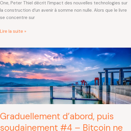
One, Peter Thiel décrit l’impact des nouvelles technologies sur
la construction d’un avenir à somme non nulle. Alors que le livre
se concentre sur
Lire la suite »
Graduellement
d’abord,
puis
soudainement
#4
–
Bitcoin
ne
gaspille
Graduellement d’abord, puis
pas
d’énergie
soudainement #4 – Bitcoin ne