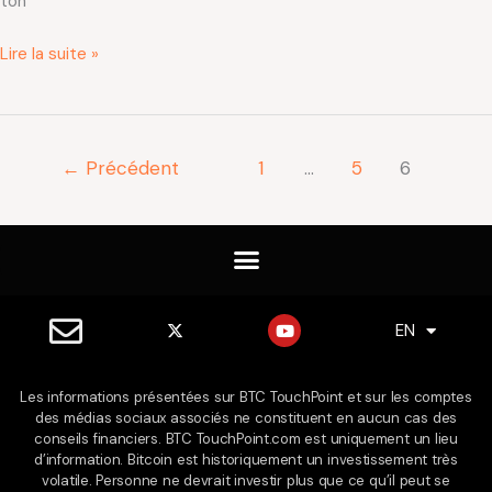
ton
Lire la suite »
←
Précédent
1
…
5
6
X
Y
EN
ES
-
o
t
u
w
t
i
u
Les informations présentées sur BTC TouchPoint et sur les comptes
t
b
des médias sociaux associés ne constituent en aucun cas des
t
e
e
conseils financiers. BTC TouchPoint.com est uniquement un lieu
r
d’information. Bitcoin est historiquement un investissement très
volatile. Personne ne devrait investir plus que ce qu’il peut se