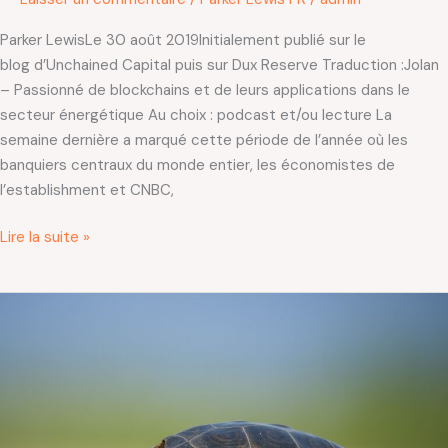
Parker LewisLe 30 août 2019Initialement publié sur le
blog d’Unchained Capital puis sur Dux Reserve Traduction :Jolan
– Passionné de blockchains et de leurs applications dans le
secteur énergétique Au choix : podcast et/ou lecture La
semaine dernière a marqué cette période de l’année où les
banquiers centraux du monde entier, les économistes de
l’establishment et CNBC,
Lire la suite »
Graduellement
d’abord,
puis
soudainement
#5
–