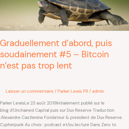
Bitcoin
n’est
pas
trop
lent
Graduellement d’abord, puis
soudainement #5 – Bitcoin
n’est pas trop lent
Laisser un commentaire
/
Parker Lewis FR
/
admin
Parker LewisLe 23 août 2019Initialement publié sur le
blog d’Unchained Capital puis sur Dux Reserve Traduction
:Alexandre Castlenine Fondateur & president de Dux Reserve.
Cypherpunk Au choix : podcast et/ou lecture Dans Zero to