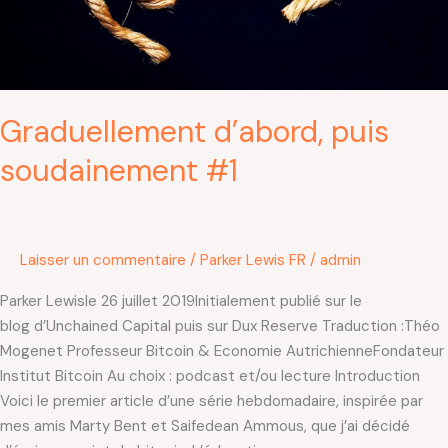
Graduellement d’abord, puis
soudainement #1
Laisser un commentaire
/
Parker Lewis FR
/
admin
Parker Lewisle 26 juillet 2019Initialement publié sur le
blog d’Unchained Capital puis sur Dux Reserve Traduction :Théo
Mogenet Professeur Bitcoin & Economie AutrichienneFondateur
Institut Bitcoin Au choix : podcast et/ou lecture Introduction
Voici le premier article d’une série hebdomadaire, inspirée par
mes amis Marty Bent et Saifedean Ammous, que j’ai décidé