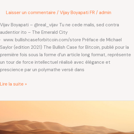
Laisser un commentaire
/
Vijay Boyapati FR
/
admin
Vijav Boyapati – @real_vijav Tu ne cede malis, sed contra
audentior ito – The Emerald City
· www. bullishcaseforbitcoin.com/store Préface de Michael
Saylor (edition 2021) The Bullish Case for Bitcoin, publié pour la
première fois sous la forme d’un article long format, représente
un tour de force intellectuel réalisé avec élégance et
prescience par un polymathe versé dans
Lire la suite »
Bitcoin
est
un
test
(méditation)