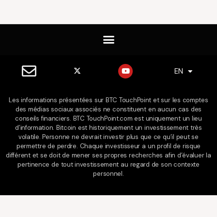
X
Y
EN
ES
-
o
t
u
w
t
i
u
Les informations présentées sur BTC TouchPoint et sur les comptes
t
b
des médias sociaux associés ne constituent en aucun cas des
t
e
e
conseils financiers. BTC TouchPoint.com est uniquement un lieu
r
d’information. Bitcoin est historiquement un investissement très
volatile. Personne ne devrait investir plus que ce qu’il peut se
permettre de perdre. Chaque investisseur a un profil de risque
différent et se doit de mener ses propres recherches afin d’évaluer la
pertinence de tout investissement au regard de son contexte
personnel.