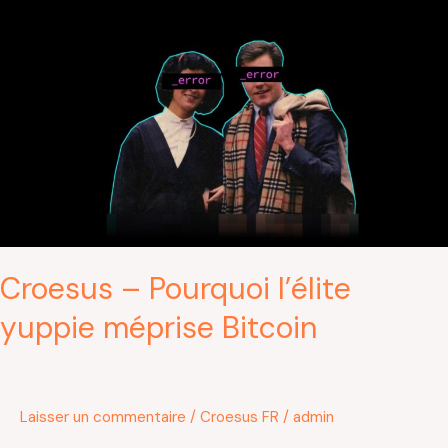
Croesus
–
Pourquoi
l’élite
yuppie
méprise
Bitcoin
Croesus – Pourquoi l’élite
yuppie méprise Bitcoin
Laisser un commentaire
/
Croesus FR
/
admin