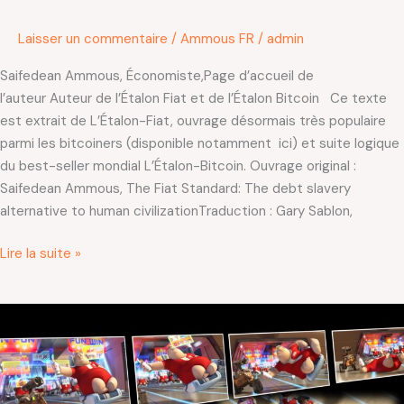
Laisser un commentaire
/
Ammous FR
/
admin
Saifedean Ammous, Économiste,Page d’accueil de
l’auteur Auteur de l’Étalon Fiat et de l’Étalon Bitcoin Ce texte
est extrait de L’Étalon-Fiat, ouvrage désormais très populaire
parmi les bitcoiners (disponible notamment ici) et suite logique
du best-seller mondial L’Étalon-Bitcoin. Ouvrage original :
Saifedean Ammous, The Fiat Standard: The debt slavery
alternative to human civilizationTraduction : Gary Sablon,
Lire la suite »
L’Étalon-
Fiat
–
Régime