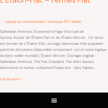
L’Étalon-Fiat – Fermes Fiat
Laisser un commentaire
/
Ammous FR
/
admin
Saifedean Ammous, Économiste,Page d’accueil de
l’auteur Auteur de l’Étalon Fiat et de l’Étalon Bitcoin Ce texte
est extrait de L’Étalon-Fiat, ouvrage désormais très populaire
parmi les bitcoiners (disponible notamment ici) et suite logique
du best-seller mondial L’Étalon-Bitcoin. Ouvrage original :
Saifedean Ammous, The Fiat Standard: The debt slavery
alternative to human civilizationTraduction : Gary Sablon,
Lire la suite »