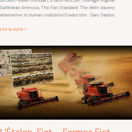
du best-seller mondial L’Étalon-Bitcoin. Ouvrage original :
Saifedean Ammous, The Fiat Standard: The debt slavery
alternative to human civilizationTraduction : Gary Sablon,
Lire la suite »
L’Étalon-
Fiat
–
Fermes
Fiat