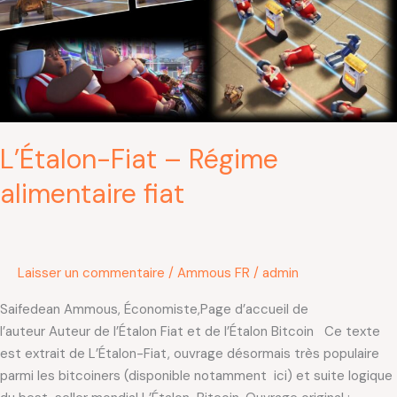
alimentaire
fiat
L’Étalon-Fiat – Régime
alimentaire fiat
Laisser un commentaire
/
Ammous FR
/
admin
Saifedean Ammous, Économiste,Page d’accueil de
l’auteur Auteur de l’Étalon Fiat et de l’Étalon Bitcoin Ce texte
est extrait de L’Étalon-Fiat, ouvrage désormais très populaire
parmi les bitcoiners (disponible notamment ici) et suite logique