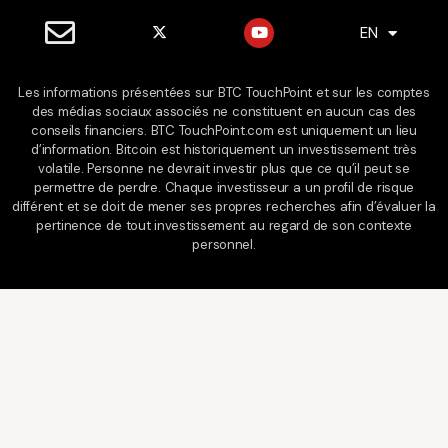
X
Y
EN
ES
-
o
t
u
w
t
i
u
Les informations présentées sur BTC TouchPoint et sur les comptes
t
b
des médias sociaux associés ne constituent en aucun cas des
t
e
e
conseils financiers. BTC TouchPoint.com est uniquement un lieu
r
d’information. Bitcoin est historiquement un investissement très
volatile. Personne ne devrait investir plus que ce qu’il peut se
permettre de perdre. Chaque investisseur a un profil de risque
différent et se doit de mener ses propres recherches afin d’évaluer la
pertinence de tout investissement au regard de son contexte
personnel.