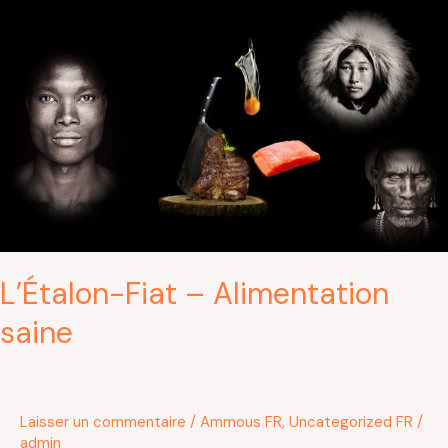
L’Étalon-
Fiat
–
Alimentation
saine
L’Étalon-Fiat – Alimentation
saine
Laisser un commentaire
/
Ammous FR
,
Uncategorized FR
/
admin