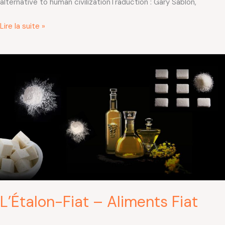
alternative to human civilizationTraduction : Gary Sablon,
Lire la suite »
L’Étalon-
Fiat
–
Aliments
Fiat
L’Étalon-Fiat – Aliments Fiat