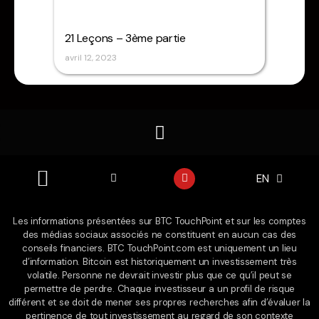
21 Leçons – 3ème partie
avril 12, 2023
X
Y
EN
ES
-
o
t
u
w
t
i
u
Les informations présentées sur BTC TouchPoint et sur les comptes
t
b
des médias sociaux associés ne constituent en aucun cas des
t
e
e
conseils financiers. BTC TouchPoint.com est uniquement un lieu
r
d’information. Bitcoin est historiquement un investissement très
volatile. Personne ne devrait investir plus que ce qu’il peut se
permettre de perdre. Chaque investisseur a un profil de risque
différent et se doit de mener ses propres recherches afin d’évaluer la
pertinence de tout investissement au regard de son contexte