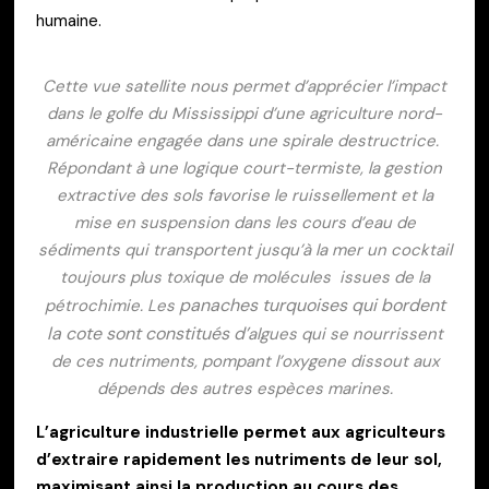
humaine.
Cette vue satellite nous permet d’apprécier l’impact
dans le golfe du Mississippi d’une agriculture nord-
américaine engagée dans une spirale destructrice.
Répondant à une logique court-termiste, la gestion
extractive des sols favorise le ruissellement et la
mise en suspension dans les cours d’eau de
sédiments qui transportent jusqu’à la mer un cocktail
toujours plus toxique de molécules issues de la
panaches turquoises qui bordent
pétrochimie.
Les
la cote sont constitués d’
algues qui se nourrissent
de ces nutriments, pompant l’oxygene dissout aux
dépends des autres espèces marines.
L’agriculture industrielle permet aux agriculteurs
d’extraire rapidement les nutriments de leur sol,
maximisant ainsi la production au cours des