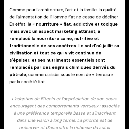
Comme pour l’architecture, l’art et la famille, la qualité
de l’alimentation de l’Homme fiat ne cesse de décliner.
En effet,
la « nourriture » fiat, addictive et toxique
mais avec un aspect marketing attirant, a
remplacé la nourriture saine, nutritive et
traditionnelle de ses ancêtres. Le sol d’où jaillit sa
civilisation et tout ce qui y vit continue de
s’épuiser, et ses nutriments essentiels sont
remplacés par des engrais chimiques dérivés du
pétrole
, commercialisés sous le nom de « terreau »
par la société fiat.
L’adoption de Bitcoin et l’appréciation de son cours
encouragent des comportements vertueux : associés
à une préférence temporelle basse et s’inscrivant
dans une vision à long terme. La priorité est de
préserver et d’accroitre la richesse du sol, la