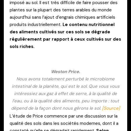
imposé au sol. Il est très difficile de faire pousser des
plantes sur la plupart des terres arables du monde
aujourd’hui sans l’ajout d’engrais chimiques artificiels
produits industriellement.
Le contenu nutritionnel
des aliments cultivés sur ces sols se dégrade
régulièrement par rapport à ceux cultivés sur des
sols riches.
Weston Price
.
Nous avons totalement perturbé le microbiome
intestinal de la planète, qui est le sol. Que vous vous
intéressiez aux gaz à effet de serre, à la qualité de
l’eau, ou à la qualité des aliments, peu importe : tout
dépend de la façon dont nous gérons le sol.
[Source]
L’étude de Price commence par une discussion sur la
qualité des sols dans les sociétés modernes, dont il a
constaté qu’elle se dégradait rapidement.
Selon