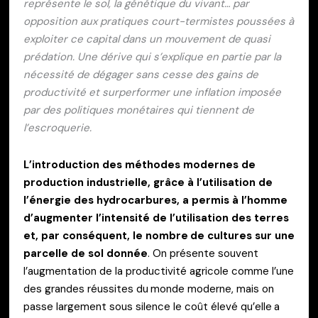
représente le sol, la génétique du vivant… par
opposition aux pratiques court-termistes poussées à
exploiter ce capital dans un mouvement de quasi
prédation. Une dérive qui s’explique en partie par la
nécessité de dégager sans cesse des gains de
productivité et surperformer une inflation imposée
par des politiques monétaires qui tiennent de
l’escroquerie.
L’introduction des méthodes modernes de
production industrielle, grâce à l’utilisation de
l’énergie des hydrocarbures, a permis à l’homme
d’augmenter l’intensité de l’utilisation des terres
et, par conséquent, le nombre de cultures sur une
parcelle de sol donnée
. On présente souvent
l’augmentation de la productivité agricole comme l’une
des grandes réussites du monde moderne, mais on
passe largement sous silence le coût élevé qu’elle a