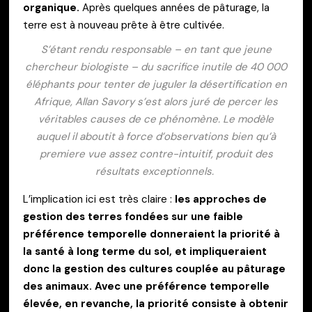
organique.
Après quelques années de pâturage, la
terre est à nouveau prête à être cultivée.
S’étant rendu responsable – en tant que jeune
chercheur biologiste – du sacrifice inutile de 40 000
éléphants pour tenter de juguler la désertification en
Afrique, Allan Savory s’est alors juré de percer les
véritables
causes
de ce phénomène. Le modèle
auquel il aboutit à force d’observations bien qu’
à
premiere vue assez contre-intuitif, produit des
résultats exceptionnels.
L’implication ici est très claire :
les approches de
gestion des terres fondées sur une faible
préférence temporelle donneraient la priorité à
la santé à long terme du sol, et impliqueraient
donc la gestion des cultures couplée au pâturage
des animaux. Avec une préférence temporelle
élevée, en revanche, la priorité consiste à obtenir