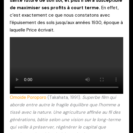
santé future de son sol, et plus il sera susceptible
de maximiser ses profits à court terme.
En effet,
c’est exactement ce que nous constatons avec
l’épuisement des sols jusqu’aux années 1930, époque à
laquelle Price écrivait.
Omoide Poroporo
(Takahata, 1991).
Superbe film qui
aborde entre autre le fragile équilibre que l’homme a
tissé avec la nature. Une agriculture affinée au fil des
générations, bâtie selon une vision sur le long-terme
qui veille à préserver, régénérer le capital que